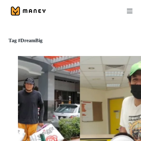
S
k
i
p
t
o
c
Tag
#DreamBig
o
n
t
e
n
t